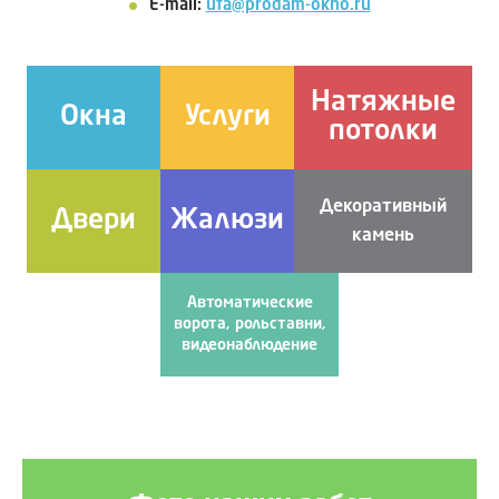
E-mail:
ufa@prodam-okno.ru
Натяжные
Окна
Услуги
потолки
Декоративный
Двери
Жалюзи
камень
Автоматические
ворота, рольставни,
видеонаблюдение