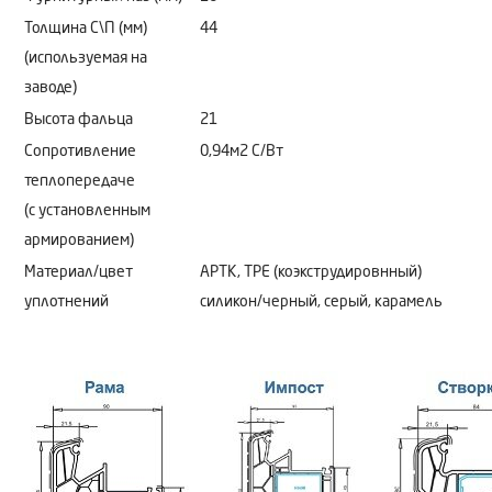
Толщина С\П (мм)
44
(используемая на
заводе)
Высота фальца
21
Сопротивление
0,94м2 C/Bт
теплопередаче
(с установленным
армированием)
Материал/цвет
АРТК, ТРЕ (коэкструдировнный)
уплотнений
силикон/черный, серый, карамель