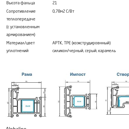
Высота фальца
21
Сопротивление
0,78м2 C/Bт
теплопередаче
(с установленным
армированием)
Материал/цвет
АРТК, ТРЕ (коэкструдировнный)
уплотнений
силикон/черный, серый, карамель