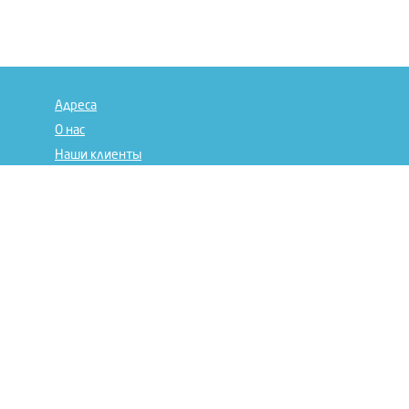
Адреса
О нас
Наши клиенты
Отзывы
Сертификаты
Дилерам
Статьи
Лица компании
© 2017 Века-уфа
Пластиковые окна в Уфе
Наши филиалы:
Волгоград
/
Пермь
/
Красноярск
/
Воронеж
/
Саратов
/
Краснодар
/
Москва
/