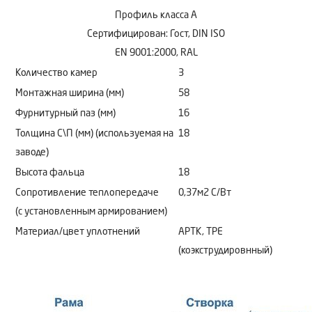
Профиль класса А
Сертифицирован: Гост, DIN ISO
EN 9001:2000, RAL
Количество камер
3
Монтажная ширина (мм)
58
Фурнитурный паз (мм)
16
Толщина С\П (мм) (используемая на
18
заводе)
Высота фальца
18
Сопротивление теплопередаче
0,37м2 C/Bт
(с установленным армированием)
Материал/цвет уплотнений
АРТК, ТРЕ
(коэкструдировнный)