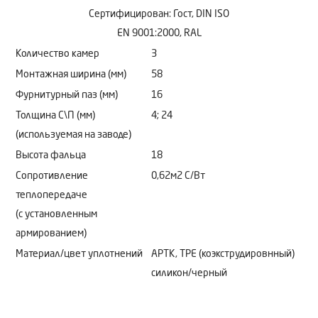
Сертифицирован: Гост, DIN ISO
EN 9001:2000, RAL
Количество камер
3
Монтажная ширина (мм)
58
Фурнитурный паз (мм)
16
Толщина С\П (мм)
4; 24
(используемая на заводе)
Высота фальца
18
Сопротивление
0,62м2 C/Bт
теплопередаче
(с установленным
армированием)
Материал/цвет уплотнений
АРТК, ТРЕ (коэкструдировнный)
силикон/черный