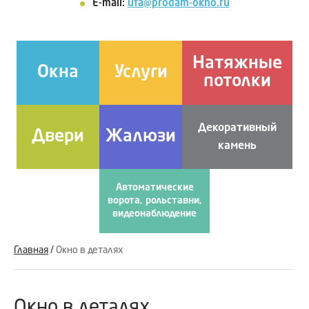
E-mail:
ufa@prodam-okno.ru
Натяжные
Окна
Услуги
потолки
Декоративный
Двери
Жалюзи
камень
Автоматические
ворота, рольставни,
видеонаблюдение
Главная
/
Окно в деталях
Окно в деталях