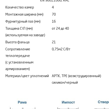
EN 9001:2000, RAL
Количество камер
4
Монтажная ширина (мм)
70
Фурнитурный паз (мм)
16
Толщина С\П (мм)
от 24 до 40
(используемая на заводе)
Высота фальца
21
Сопротивление
0,75м2 C/Bт
теплопередаче
(с установленным
армированием)
Материал/цвет уплотнений
АРТК, ТРЕ (коэкструдировнный)
силикон/черный