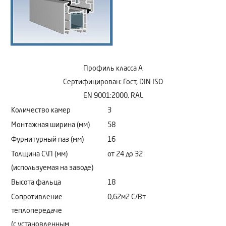
Профиль класса А
Сертифицирован: Гост, DIN ISO
EN 9001:2000, RAL
Количество камер
3
Монтажная ширина (мм)
58
Фурнитурный паз (мм)
16
Толщина С\П (мм)
от 24 до 32
(используемая на заводе)
Высота фальца
18
Сопротивление
0,62м2 C/Bт
теплопередаче
(с установленным